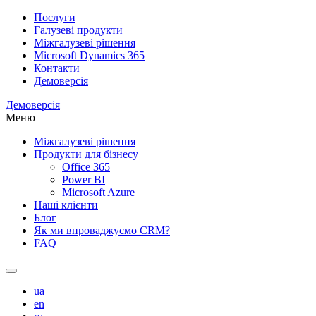
Послуги
Галузеві продукти
Міжгалузеві рішення
Microsoft Dynamics 365
Контакти
Демоверсія
Демоверсія
Меню
Міжгалузеві рішення
Продукти для бізнесу
Office 365
Power BI
Microsoft Azure
Наші клієнти
Блог
Як ми впроваджуємо CRM?
FAQ
ua
en