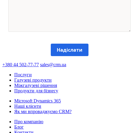
Надіслати
+380 44 502-77-77
sales@crm.ua
Послуги
Галузеві продукти
Міжгалузеві рішення
Продукти для бізнесу
Microsoft Dynamics 365
Наші клієнти
Як ми впроваджуємо CRM?
Про компанію
Блог
Контакти