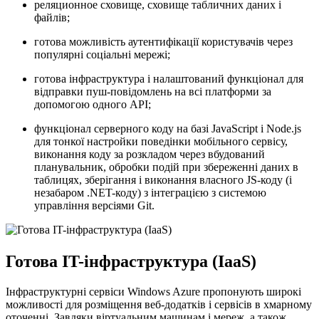
реляционное сховище, сховище табличних даних і
файлів;
готова можливість аутентифікації користувачів через
популярні соціальні мережі;
готова інфраструктура і налаштований функціонал для
відправки пуш-повідомлень на всі платформи за
допомогою одного API;
функціонал серверного коду на базі JavaScript і Node.js
для тонкої настройки поведінки мобільного сервісу,
виконання коду за розкладом через вбудований
планувальник, обробки подій при збереженні даних в
таблицях, зберігання і виконання власного JS-коду (і
незабаром .NET-коду) з інтеграцією з системою
управління версіями Git.
Готова IT-інфраструктура (IaaS)
Інфраструктурні сервіси Windows Azure пропонують широкі
можливості для розміщення веб-додатків і сервісів в хмарному
оточенні. Завдяки віртуальним машинам і мереж, а також