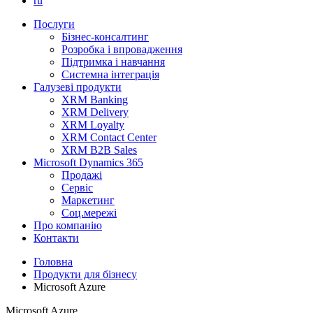
ru
Послуги
Бізнес-консалтинг
Розробка і впровадження
Підтримка і навчання
Системна інтеграція
Галузеві продукти
XRM Banking
XRM Delivery
XRM Loyalty
XRM Contact Center
XRM B2B Sales
Microsoft Dynamics 365
Продажі
Сервіс
Маркетинг
Соц.мережі
Про компанію
Контакти
Головна
Продукти для бізнесу
Microsoft Azure
Microsoft Azure