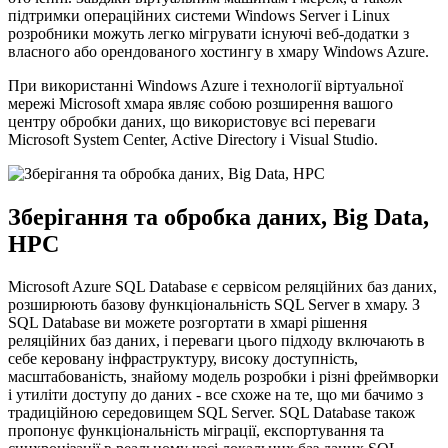
підтримки операційних системи Windows Server і Linux
розробники можуть легко мігрувати існуючі веб-додатки з
власного або орендованого хостингу в хмару Windows Azure.
При використанні Windows Azure і технології віртуальної
мережі Microsoft хмара являє собою розширення вашого
центру обробки даних, що використовує всі переваги
Microsoft System Center, Active Directory і Visual Studio.
Зберігання та обробка даних, Big Data,
HPC
Microsoft Azure SQL Database є сервісом реляційних баз даних,
розширюють базову функціональність SQL Server в хмару. З
SQL Database ви можете розгортати в хмарі рішення
реляційних баз даних, і переваги цього підходу включають в
себе керовану інфраструктуру, високу доступність,
масштабованість, знайому модель розробки і різні фреймворки
і утиліти доступу до даних - все схоже на те, що ми бачимо з
традиційною середовищем SQL Server. SQL Database також
пропонує функціональність міграції, експортування та