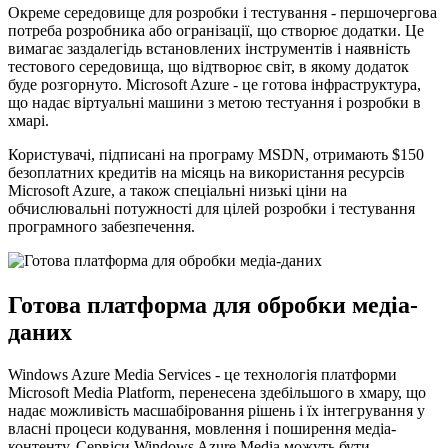
Окреме середовище для розробки і тестування - першочергова
потреба розробника або огранізації, що створює додатки. Це
вимагає заздалегідь встановлених інструментів і наявність
тестового середовища, що відтворює світ, в якому додаток
буде розгорнуто. Microsoft Azure - це готова інфраструктура,
що надає віртуальні машини з метою тестуання і розробки в
хмарі.
Користувачі, підписані на програму MSDN, отримають $150
безоплатних кредитів на місяць на використання ресурсів
Microsoft Azure, а також спеціальні низькі ціни на
обчислювальні потужності для цілей розробки і тестування
програмного забезпечення.
Готова платформа для обробки медіа-
даних
Windows Azure Media Services - це технологія платформи
Microsoft Media Platform, перенесена здебільшого в хмару, що
надає можливість масшабіровання рішень і їх інтегрування у
власні процеси кодування, мовлення і поширення медіа-
контенту. Сервіси Windows Azure Media можуть бути