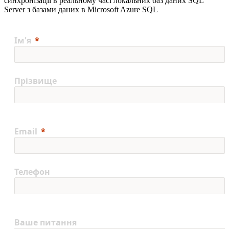
синхронізації в реальному часі локальних баз даних SQL
Server з базами даних в Microsoft Azure SQL
Ім'я
Прізвище
Email
Телефон
Ваше питання