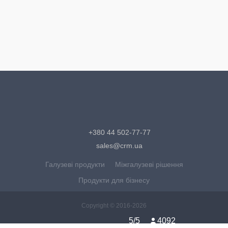
+380 44 502-77-77
sales@crm.ua
Галузеві продукти
Міжгалузеві рішення
Продукти для бізнесу
Copyright ©
2016-2026
5
/5
4092